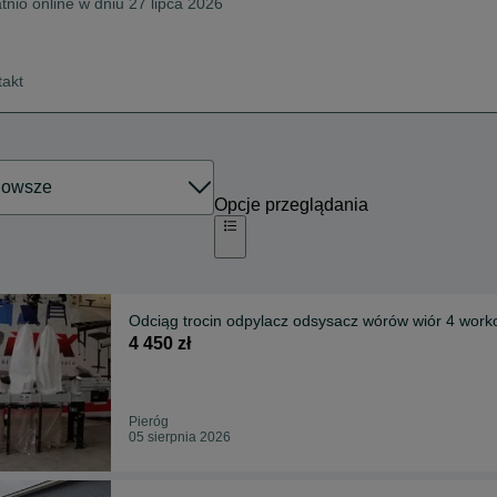
tnio online w dniu 27 lipca 2026
takt
Opcje przeglądania
Odciąg trocin odpylacz odsysacz wórów wiór 4 work
4 450 zł
Pieróg
05 sierpnia 2026