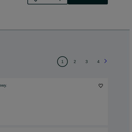
1
2
3
4
owy.