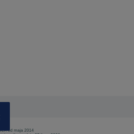
a
ć
OLX od
maja 2014