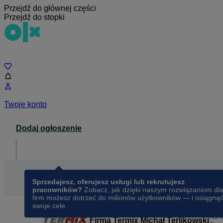
Przejdź do głównej części
Przejdź do stopki
Czat
Twoje konto
Dodaj ogłoszenie
Dla biznesu
opens in a new tab
Sprzedajesz, oferujesz usługi lub rekrutujesz
pracowników?
Zobacz, jak dzięki naszym rozwiązaniom dl
firm możesz dotrzeć do milionów użytkowników — i osiągną
swoje cele.
Na 
Firma Termix Michał Terlikowski